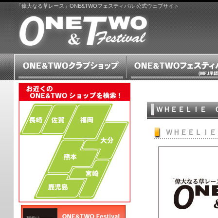
「偉大なる草レース」ONE&TWOフェスティバル 公式ウェブサイト
ＷＨＥＥＬＩＥ Ｃ
ＷＨＥＥＬＩＥ