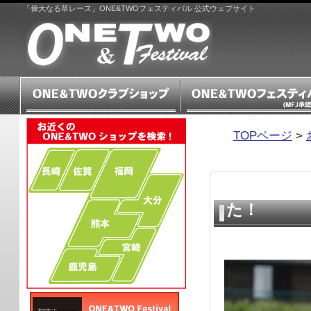
「偉大なる草レース」ONE&TWOフェスティバル 公式ウェブサイト
TOPページ
>
「秋の大会
た！