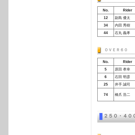
No.
Rider
12
副島 優太
34
内田 秀樹
44
石丸 義孝
ＯＶＥＲ６０
No.
Rider
5
原田 孝幸
6
石田 明彦
25
井手 誠司
74
橋爪 浩二
２５０・４０