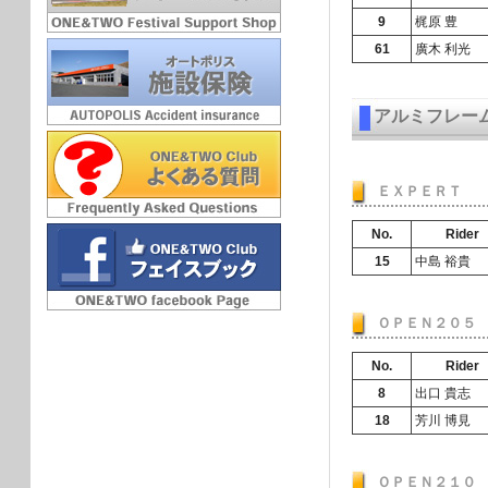
9
梶原 豊
61
廣木 利光
アルミフレー
ＥＸＰＥＲＴ
No.
Rider
15
中島 裕貴
ＯＰＥＮ２０５
No.
Rider
8
出口 貴志
18
芳川 博見
ＯＰＥＮ２１０