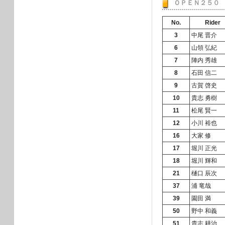
ＯＰＥＮ２５０
No.
Rider
3
中尾 晋介
6
山領 弘紀
7
陣内 秀雄
8
石田 信二
9
古賀 啓史
10
貴志 勇樹
11
松尾 賢一
12
小川 裕也
16
大家 修
17
堀川 正光
18
堀川 輝和
21
樋口 辰次
37
浦 竜哉
39
園田 満
50
野中 和義
51
貴志 耕治