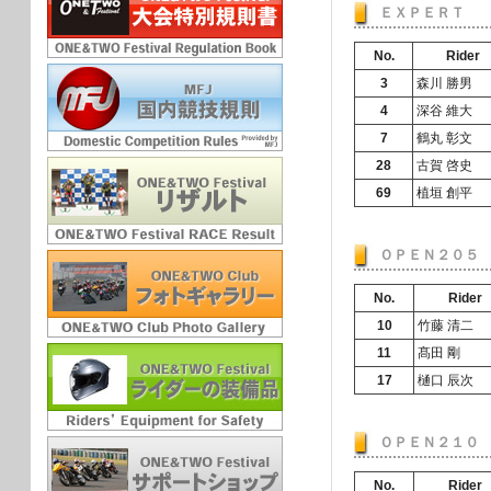
ＥＸＰＥＲＴ
No.
Rider
3
森川 勝男
4
深谷 維大
7
鶴丸 彰文
28
古賀 啓史
69
植垣 創平
ＯＰＥＮ２０５
No.
Rider
10
竹藤 清二
11
髙田 剛
17
樋口 辰次
ＯＰＥＮ２１０
No.
Rider