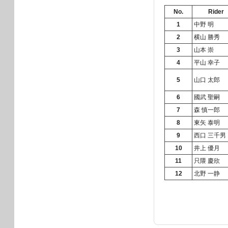
No.
Rider
1
中野 明
2
横山 勝秀
3
山本 崇
4
平山 幸子
5
山口 太郎
6
國武 聖嗣
7
森 慎一郎
8
東矢 泰明
9
西口 三千男
10
井上 優月
11
只隈 慶欣
12
北野 一静