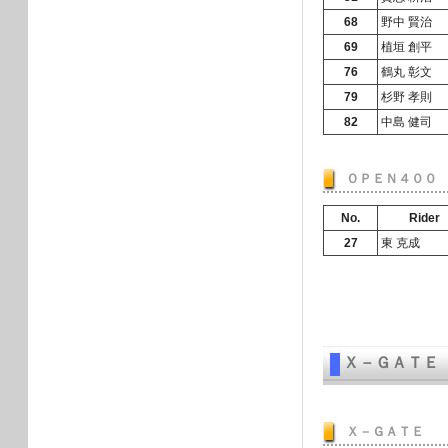
68
野中 賢治
69
植垣 創平
76
鶴丸 彰文
79
杉野 孝則
82
中島 健司
ＯＰＥＮ４００
No.
Rider
27
東 克成
Ｘ－ＧＡＴＥ
Ｘ－ＧＡＴＥ