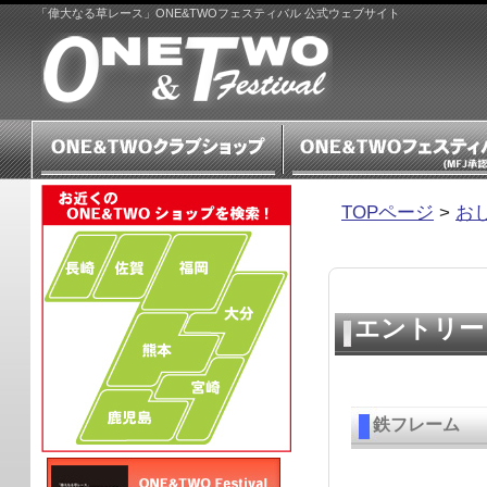
「偉大なる草レース」ONE&TWOフェスティバル 公式ウェブサイト
TOPページ
>
お
ＯＮＥ＆Ｔ
エントリー
鉄フレーム